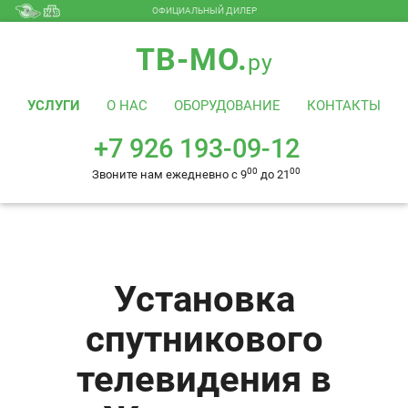
ОФИЦИАЛЬНЫЙ ДИЛЕР
+7 926 193-09-12
00
00
Звоните нам ежедневно с 9
до 21
ТВ-МО.
ру
УСЛУГИ
О НАС
ОБОРУДОВАНИЕ
КОНТАКТЫ
+7 926 193-09-12
00
00
Звоните нам ежедневно с 9
до 21
Установка
спутникового
телевидения в