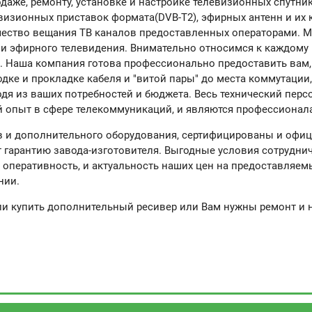
даже, ремонту, установке и настройке телевизионных спутни
визионных приставок формата(DVB-T2), эфирных антенн и их
ачество вещания ТВ каналов предоставленных операторами.
 и эфирного телевидения. Внимательно относимся к каждому
я. Наша компания готова профессионально предоставить вам,
дке и прокладке кабеля и "витой пары" до места коммутации,
одя из ваших потребностей и бюджета. Весь технический пер
опыт в сфере телекоммуникаций, и являются профессионала
в и дополнительного оборудования, сертифицированы и оф
т гарантию завода-изготовителя. Выгодные условия сотруднич
оперативность, и актуальность наших цен на предоставляем
нии.
или купить дополнительный ресивер или Вам нужны ремонт и 