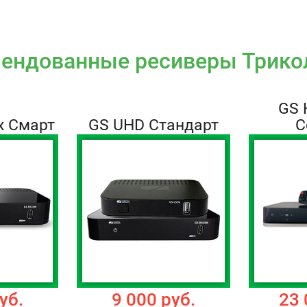
ендованные ресиверы Трико
GS 
x Смарт
GS UHD Стандарт
С
уб.
9 000 руб.
23 