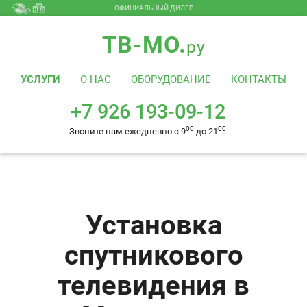
ОФИЦИАЛЬНЫЙ ДИЛЕР
+7 926 193-09-12
00
00
Звоните нам ежедневно с 9
до 21
ТВ-МО.
ру
УСЛУГИ
О НАС
ОБОРУДОВАНИЕ
КОНТАКТЫ
+7 926 193-09-12
00
00
Звоните нам ежедневно с 9
до 21
Установка
спутникового
телевидения в