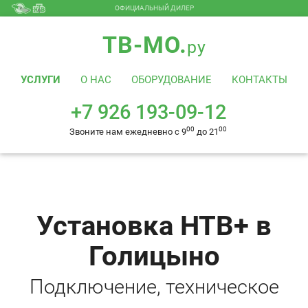
ОФИЦИАЛЬНЫЙ ДИЛЕР
+7 926 193-09-12
00
00
Звоните нам ежедневно с 9
до 21
ТВ-МО.
ру
УСЛУГИ
О НАС
ОБОРУДОВАНИЕ
КОНТАКТЫ
+7 926 193-09-12
00
00
Звоните нам ежедневно с 9
до 21
Установка НТВ+ в
Голицыно
Подключение, техническое