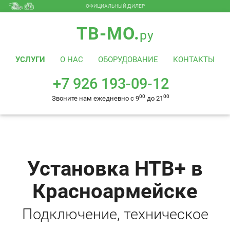
ОФИЦИАЛЬНЫЙ ДИЛЕР
+7 926 193-09-12
00
00
Звоните нам ежедневно с 9
до 21
ТВ-МО.
ру
УСЛУГИ
О НАС
ОБОРУДОВАНИЕ
КОНТАКТЫ
+7 926 193-09-12
00
00
Звоните нам ежедневно с 9
до 21
Установка НТВ+ в
Красноармейске
Подключение, техническое