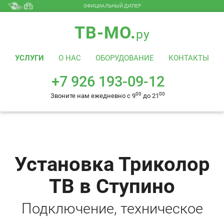
ОФИЦИАЛЬНЫЙ ДИЛЕР
+7 926 193-09-12
00
00
Звоните нам ежедневно с 9
до 21
ТВ-МО.
ру
УСЛУГИ
О НАС
ОБОРУДОВАНИЕ
КОНТАКТЫ
+7 926 193-09-12
00
00
Звоните нам ежедневно с 9
до 21
Установка Триколор
ТВ в Ступино
Подключение, техническое