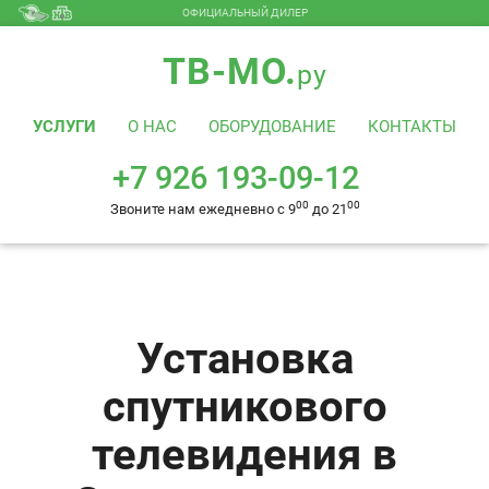
ОФИЦИАЛЬНЫЙ ДИЛЕР
+7 926 193-09-12
00
00
Звоните нам ежедневно с 9
до 21
ТВ-МО.
ру
УСЛУГИ
О НАС
ОБОРУДОВАНИЕ
КОНТАКТЫ
+7 926 193-09-12
00
00
Звоните нам ежедневно с 9
до 21
Установка
спутникового
телевидения в