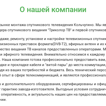
О нашей компании
на рынке монтажа спутникового телевидения Кольчугино. М
ера спутникового вещания "Триколор ТВ" и первой спутнико
даже, ремонту, установке и настройке телевизионных спутни
визионных приставок формата(DVB-T2), эфирных антенн и их
ачество вещания ТВ каналов предоставленных операторами.
 и эфирного телевидения. Внимательно относимся к каждому
я. Наша компания готова профессионально предоставить вам,
дке и прокладке кабеля и "витой пары" до места коммутации,
одя из ваших потребностей и бюджета. Весь технический пер
опыт в сфере телекоммуникаций, и являются профессионала
в и дополнительного оборудования, сертифицированы и оф
т гарантию завода-изготовителя. Выгодные условия сотруднич
оперативность, и актуальность наших цен на предоставляем
нии.