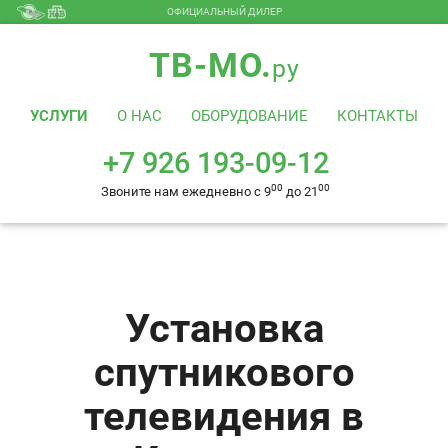
ОФИЦИАЛЬНЫЙ ДИЛЕР
+7 926 193-09-12
00
00
Звоните нам ежедневно с 9
до 21
ТВ-МО.
ру
УСЛУГИ
О НАС
ОБОРУДОВАНИЕ
КОНТАКТЫ
+7 926 193-09-12
00
00
Звоните нам ежедневно с 9
до 21
Установка
спутникового
телевидения в