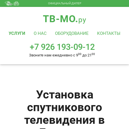
ОФИЦИАЛЬНЫЙ ДИЛЕР
+7 926 193-09-12
00
00
Звоните нам ежедневно с 9
до 21
ТВ-МО.
ру
УСЛУГИ
О НАС
ОБОРУДОВАНИЕ
КОНТАКТЫ
+7 926 193-09-12
00
00
Звоните нам ежедневно с 9
до 21
Установка
спутникового
телевидения в