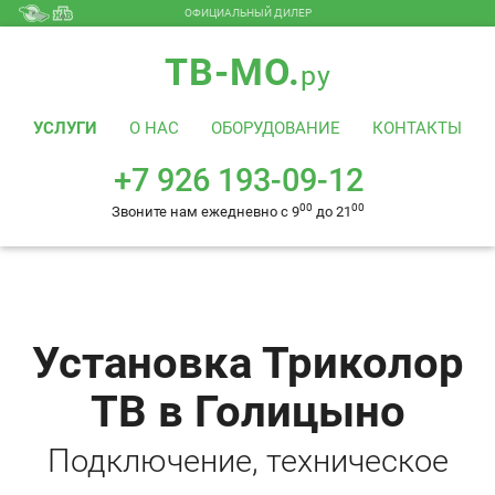
ОФИЦИАЛЬНЫЙ ДИЛЕР
+7 926 193-09-12
00
00
Звоните нам ежедневно с 9
до 21
ТВ-МО.
ру
УСЛУГИ
О НАС
ОБОРУДОВАНИЕ
КОНТАКТЫ
+7 926 193-09-12
00
00
Звоните нам ежедневно с 9
до 21
Установка Триколор
ТВ в Голицыно
Подключение, техническое