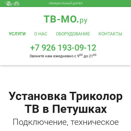
ОФИЦИАЛЬНЫЙ ДИЛЕР
+7 926 193-09-12
00
00
Звоните нам ежедневно с 9
до 21
ТВ-МО.
ру
УСЛУГИ
О НАС
ОБОРУДОВАНИЕ
КОНТАКТЫ
+7 926 193-09-12
00
00
Звоните нам ежедневно с 9
до 21
Установка Триколор
ТВ в Петушках
Подключение, техническое